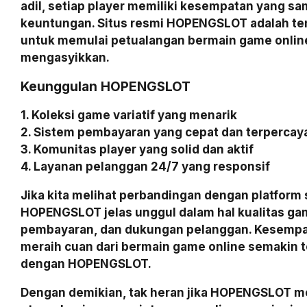
adil, setiap player memiliki kesempatan yang s
keuntungan. Situs resmi HOPENGSLOT adalah te
untuk memulai petualangan bermain game onlin
mengasyikkan.
Keunggulan HOPENGSLOT
1. Koleksi game variatif yang menarik
2. Sistem pembayaran yang cepat dan terpercay
3. Komunitas player yang solid dan aktif
4. Layanan pelanggan 24/7 yang responsif
Jika kita melihat perbandingan dengan platform 
HOPENGSLOT jelas unggul dalam hal kualitas ga
pembayaran, dan dukungan pelanggan. Kesempa
meraih cuan dari bermain game online semakin t
dengan HOPENGSLOT.
Dengan demikian, tak heran jika HOPENGSLOT me