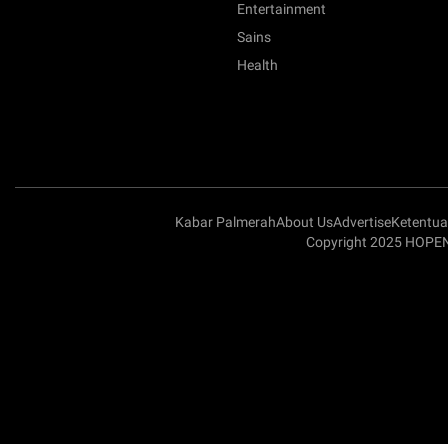
Entertainment
Sains
Health
Kabar Palmerah
About Us
Advertise
Ketentu
Copyright 2025 HOPEN