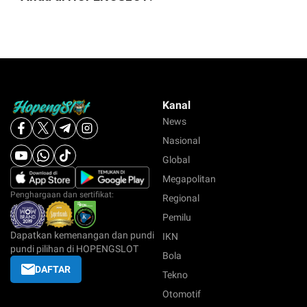
Kanal
News
Nasional
Global
Megapolitan
Penghargaan dan sertifikat:
Regional
Pemilu
Dapatkan kemenangan dan pundi
IKN
pundi pilihan di HOPENGSLOT
Bola
DAFTAR
Tekno
Otomotif