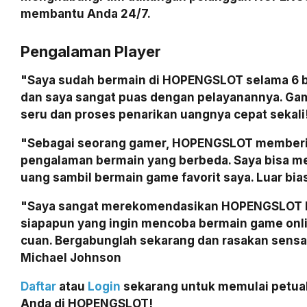
membantu Anda 24/7.
Pengalaman Player
"Saya sudah bermain di HOPENGSLOT selama 6 b
dan saya sangat puas dengan pelayanannya. G
seru dan proses penarikan uangnya cepat sekali
"Sebagai seorang gamer, HOPENGSLOT member
pengalaman bermain yang berbeda. Saya bisa m
uang sambil bermain game favorit saya. Luar bia
"Saya sangat merekomendasikan HOPENGSLOT 
siapapun yang ingin mencoba bermain game onl
cuan. Bergabunglah sekarang dan rasakan sensa
Michael Johnson
Daftar
atau
Login
sekarang untuk memulai petua
Anda di HOPENGSLOT!