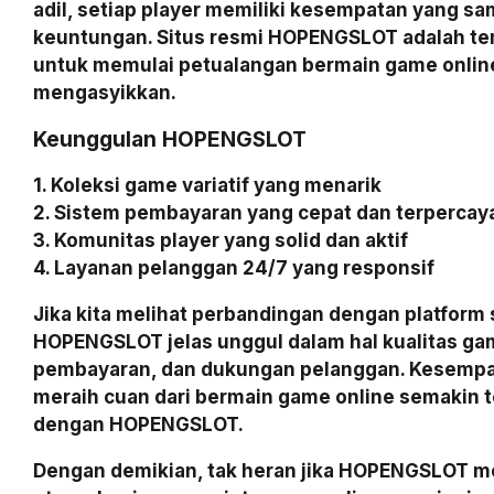
adil, setiap player memiliki kesempatan yang s
keuntungan. Situs resmi HOPENGSLOT adalah te
untuk memulai petualangan bermain game onlin
mengasyikkan.
Keunggulan HOPENGSLOT
1. Koleksi game variatif yang menarik
2. Sistem pembayaran yang cepat dan terpercay
3. Komunitas player yang solid dan aktif
4. Layanan pelanggan 24/7 yang responsif
Jika kita melihat perbandingan dengan platform 
HOPENGSLOT jelas unggul dalam hal kualitas ga
pembayaran, dan dukungan pelanggan. Kesempa
meraih cuan dari bermain game online semakin t
dengan HOPENGSLOT.
Dengan demikian, tak heran jika HOPENGSLOT me