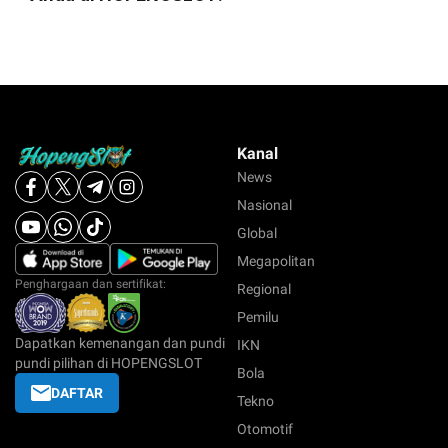
Kanal
News
Nasional
Global
Megapolitan
Penghargaan dan sertifikat:
Regional
Pemilu
Dapatkan kemenangan dan pundi
IKN
pundi pilihan di HOPENGSLOT
Bola
DAFTAR
Tekno
Otomotif