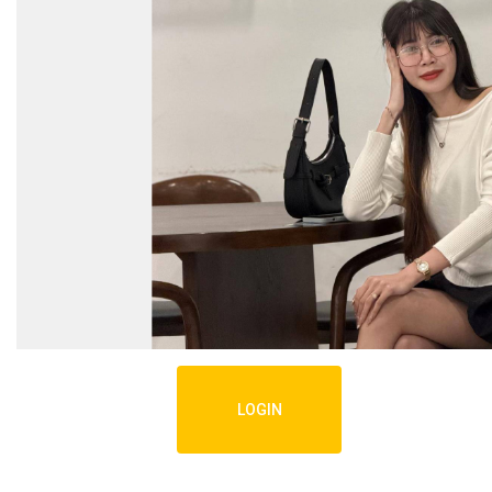
LOGIN